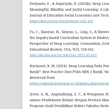
Feriyanto, F., & Anjariyah, D. (2024b). Deep L
Meaningful, Mindful, and Joyful Learning: A Lib
Journal of Education Social Economics and Techn
https://doi.org/10.33122/ejeset.v5i2.321
Fu, C., Xiaoyue, H., Xiuyun, L., Ling, S., & Xinwe
the Inquiry-based Curriculum System in Kinder
Perspective of Deep Learning: Connotation, Evo
Educational Review, USA, 9(5), 558-562.
http://dx.doi.org/10.26855/er.2025.05.012
Hariyanti, R. M. (2024). Deep Learning Pada P
Banjit”: Best Practice Dari P5RA MIN 2 Banjit, 
Retrieved from
https://saibumi.kemenag.go.id/index.php/journal
Irene, A. M., Angmalisang, E. C., & Wungouw, H.
antara Pendekatan Belajar dengan Prestasi Ak
Program Studi Pendidikan Dokter Fakultas Kedo