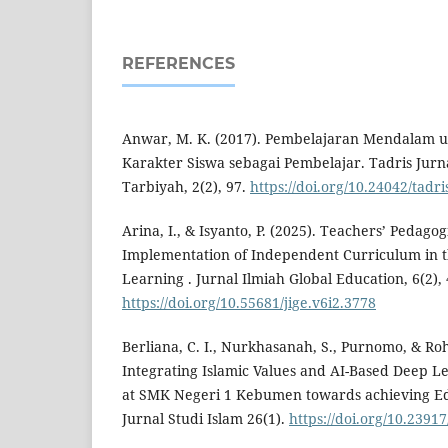
REFERENCES
Anwar, M. K. (2017). Pembelajaran Mendalam
Karakter Siswa sebagai Pembelajar. Tadris Jur
Tarbiyah, 2(2), 97.
https://doi.org/10.24042/tadri
Arina, I., & Isyanto, P. (2025). Teachers’ Pedago
Implementation of Independent Curriculum in t
Learning . Jurnal Ilmiah Global Education, 6(2),
https://doi.org/10.55681/jige.v6i2.3778
Berliana, C. I., Nurkhasanah, S., Purnomo, & Ro
Integrating Islamic Values and AI-Based Deep L
at SMK Negeri 1 Kebumen towards achieving Edu
Jurnal Studi Islam 26(1).
https://doi.org/10.2391