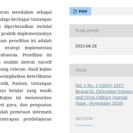
PDF
jaran mendalam sebagai
adapi berbagai tantangan
 diperkenalkan melalui
PUBLISHED
, praktik implementasinya
an penelitian ini adalah
2025-06-28
strategi implementasi
onesia. Penelitian ini
nalisis sintesis naratif
yang relevan. Hasil kajian
ISSUE
ningkatkan keterlibatan
entik. Namun, tantangan
Vol. 1 No. 1 (2026): ESCC
ya belajar yang masih
Research: Education Science
and Cross Culture Journal
. Kajian ini menawarkan
(June - November 2026)
nomi guru, dan penguatan
dalah pemetaan sistematis
enerapan pembelajaran
SECTION