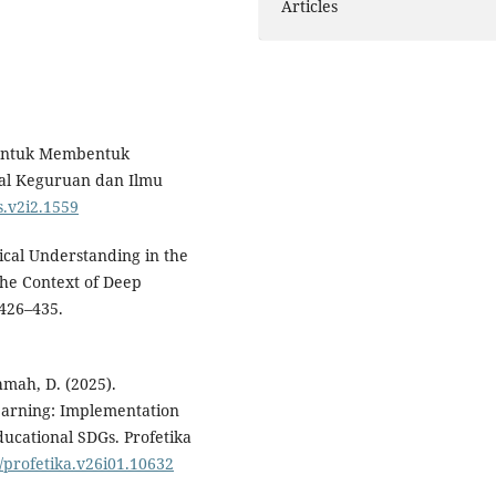
Articles
 untuk Membentuk
nal Keguruan dan Ilmu
s.v2i2.1559
gical Understanding in the
he Context of Deep
 426–435.
hmah, D. (2025).
earning: Implementation
cational SDGs. Profetika
7/profetika.v26i01.10632