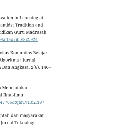
novation in Learning at
 amidst Tradition and
ndidikan Guru Madrasah
9/attadrib.v8i2.924
vitas Komunitas Belajar
lgoritma : Jurnal
Dan Angkasa, 2(6), 146–
am Menciptakan
l Ilmu-Ilmu
0.47766/itqan.v13i2.197
rintah dan masyarakat
Jurnal Teknologi