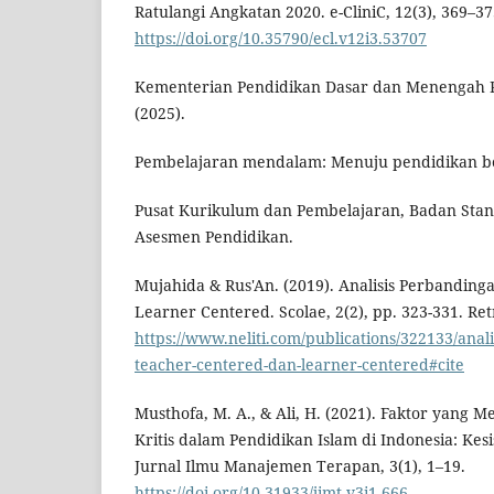
Ratulangi Angkatan 2020. e-CliniC, 12(3), 369–37
https://doi.org/10.35790/ecl.v12i3.53707
Kementerian Pendidikan Dasar dan Menengah R
(2025).
Pembelajaran mendalam: Menuju pendidikan b
Pusat Kurikulum dan Pembelajaran, Badan Stan
Asesmen Pendidikan.
Mujahida & Rus'An. (2019). Analisis Perbandin
Learner Centered. Scolae, 2(2), pp. 323-331. Re
https://www.neliti.com/publications/322133/anal
teacher-centered-dan-learner-centered#cite
Musthofa, M. A., & Ali, H. (2021). Faktor yang
Kritis dalam Pendidikan Islam di Indonesia: Kes
Jurnal Ilmu Manajemen Terapan, 3(1), 1–19.
https://doi.org/10.31933/jimt.v3i1.666