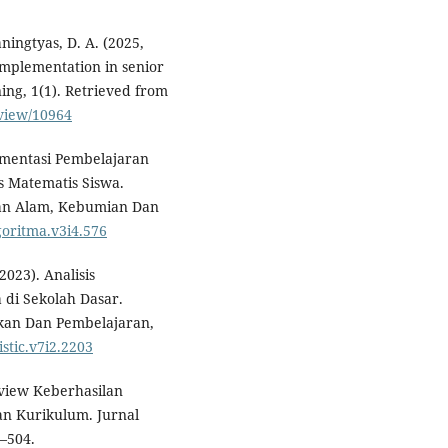
aningtyas, D. A. (2025,
 implementation in senior
ing, 1(1). Retrieved from
/view/10964
lementasi Pembelajaran
 Matematis Siswa.
uan Alam, Kebumian Dan
lgoritma.v3i4.576
2023). Analisis
di Sekolah Dasar.
ikan Dan Pembelajaran,
istic.v7i2.2203
 Review Keberhasilan
dan Kurikulum. Jurnal
–504.