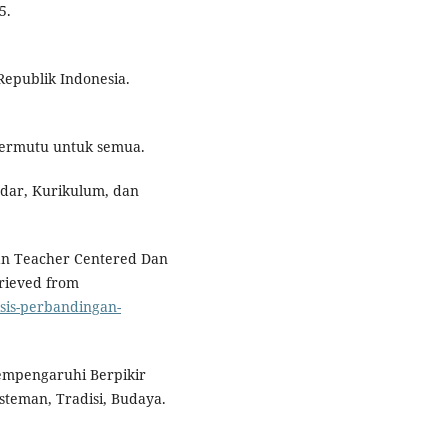
5.
epublik Indonesia.
ermutu untuk semua.
dar, Kurikulum, dan
gan Teacher Centered Dan
trieved from
isis-perbandingan-
 Mempengaruhi Berpikir
isteman, Tradisi, Budaya.