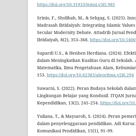
https://doi.org/10.31933/jemsi.v3i5.985
Srinio, F., Sholihah, M., & Sebgag, S. (2025). In
Madrasah Ibtidaiyah: Integrating Islamic Values
Secular Modernity Debate. Attadrib Jurnal Pe
Ibtidaiyah, 8(2), 353–368.
https://doi.org/10.5406
Supardi U.S., & Henhen Herdiana. (2024). Efekti
dalam Meningkatkan Kualitas Guru di Sekolah. A
Matematika, Ilmu Pengetahuan Alam, Kebumian 
153.
https://doi.org/10.62383/algoritma.v2i6.294
Suwarni, S. (2022). Peran Budaya Sekolah dal
Lingkungan Belajar yang Kondusif. ITQAN Jurna
Kependidikan, 13(2), 241–254.
https://doi.org/1
Yuliana, T., & Maysaroh, S. (2024). Peran peme
dalam penyelenggaraan pendidikan. Adi Karsa: 
Komunikasi Pendidikan, 15(1), 91–99.