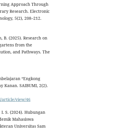
earning Approach Through
rary Research. Electronic
ology, 5(2), 208–212.
n, B. (2025). Research on
gartens from the
lution, and Pathways. The
embelajaran “Engkong
Way Kanan. SAIBUMI, 2(2).
/article/view/46
 I. S. (2024). Hubungan
ademik Mahasiswa
kteran Universitas Sam