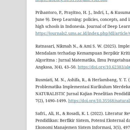
Prihantoro, P., Prayitno, H. J., Indri, I., & Kusum
June 9). Deep Learning: policies, concepts, and
high schools in Indonesia. Journal of Deep Learn
https://journals2.ums.ac.id/index.php/jdl/article
Ratnasari, Nikmah N., & Ami S. W. (2025). Imp
Mendalam terhadap Kemampuan Berpikir Kritis
Algoritma : Jurnal Matematika, Ilmu Pengetah
Angkasa, 3(4), 43–50.
https://doi.org/10.62383/a
Rusmiati, M. N., Ashifa, R., & Herlambang, Y. T. (
Problematika Implementasi Kurikulum Merdeka 
NATURALISTIC Jurnal Kajian Penelitian Pendid
7(2), 1490–1499.
https://doi.org/10.35568/natural
Safri., Ali, H., & Rosadi, K. I. (2022). Literatur
Pendidikan: Berfikir Sistem, Potensi Eksternal 
Ekonomi Manajemen Sistem Informasi, 3(5), 497